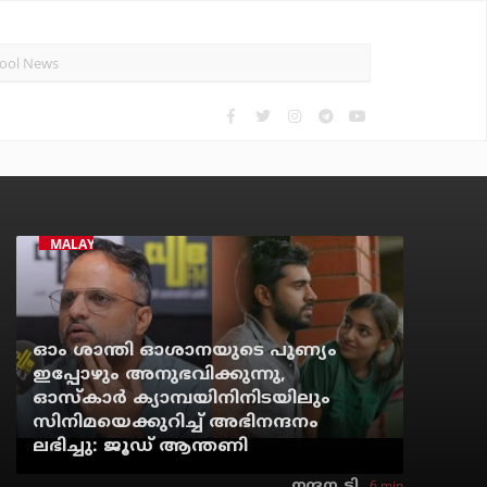
MALAYALAM CINEMA
ഓം ശാന്തി ഓശാനയുടെ പുണ്യം
ഇപ്പോഴും അനുഭവിക്കുന്നു,
ഓസ്കാർ ക്യാമ്പയിനിനിടയിലും
സിനിമയെക്കുറിച്ച് അഭിനന്ദനം
ലഭിച്ചു: ജൂഡ് ആന്തണി
6 min
നന്ദന. ടി