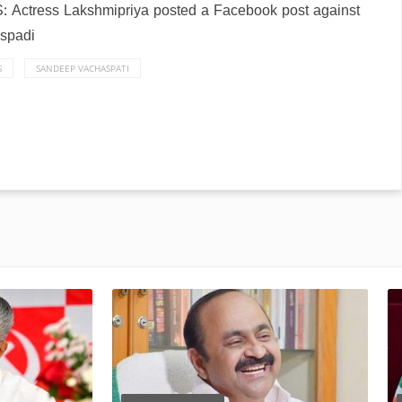
S:
Actress Lakshmipriya posted a Facebook post against
spadi
S
SANDEEP VACHASPATI