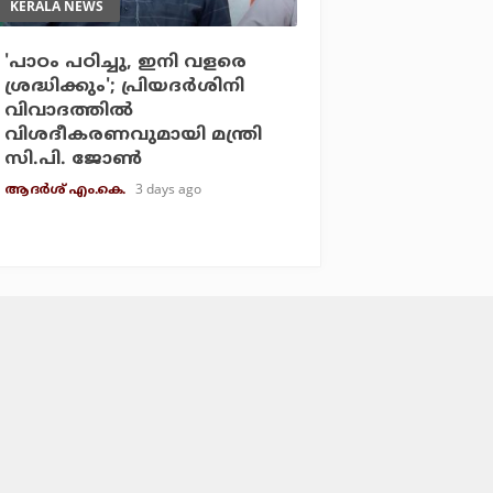
KERALA NEWS
'പാഠം പഠിച്ചു, ഇനി വളരെ
ശ്രദ്ധിക്കും'; പ്രിയദര്‍ശിനി
വിവാദത്തില്‍
വിശദീകരണവുമായി മന്ത്രി
സി.പി. ജോണ്‍
3 days ago
ആദർശ് എം.കെ.