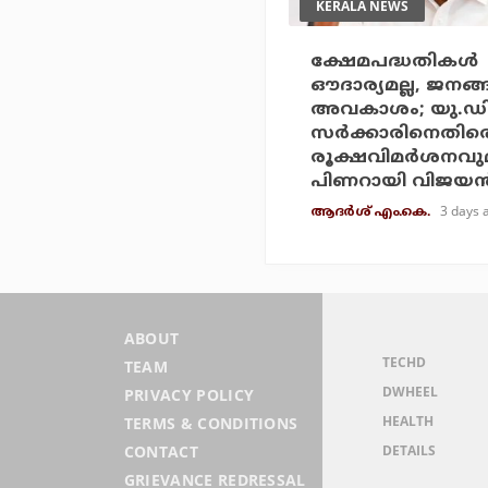
KERALA NEWS
ക്ഷേമപദ്ധതികള്‍
ഔദാര്യമല്ല, ജനങ്
അവകാശം; യു.ഡ
സര്‍ക്കാരിനെതിര
രൂക്ഷവിമര്‍ശനവു
പിണറായി വിജയന്
3 days 
ആദർശ് എം.കെ.
ABOUT
TECHD
TEAM
DWHEEL
PRIVACY POLICY
HEALTH
TERMS & CONDITIONS
DETAILS
CONTACT
GRIEVANCE REDRESSAL