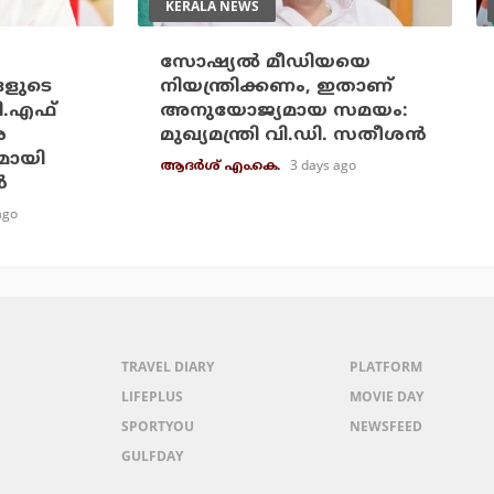
KERALA NEWS
സോഷ്യല്‍ മീഡിയയെ
ങളുടെ
നിയന്ത്രിക്കണം, ഇതാണ്
ി.എഫ്
അനുയോജ്യമായ സമയം:
െ
മുഖ്യമന്ത്രി വി.ഡി. സതീശന്‍
മായി
3 days ago
ആദർശ് എം.കെ.
‍
ago
TRAVEL DIARY
PLATFORM
LIFEPLUS
MOVIE DAY
SPORTYOU
NEWSFEED
GULFDAY