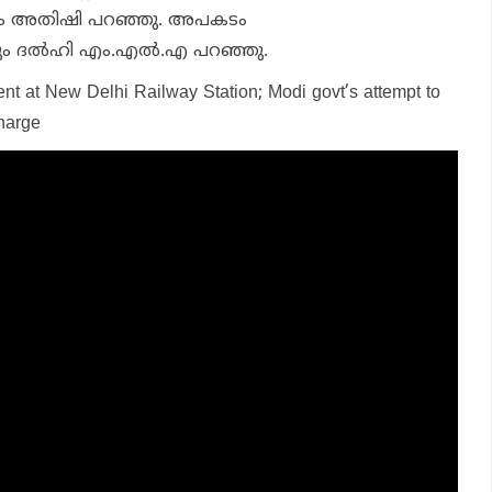
്നും അതിഷി പറഞ്ഞു. അപകടം
ും ദല്‍ഹി എം.എല്‍.എ പറഞ്ഞു.
ent at New Delhi Railway Station; Modi govt’s attempt to
Kharge