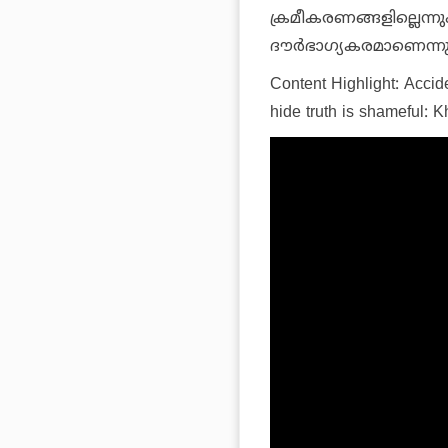
ക്രമീകരണങ്ങളില്ലെന
ദൗര്‍ഭാഗ്യകരമാണെന്ന
Content Highlight: Accid
hide truth is shameful: 