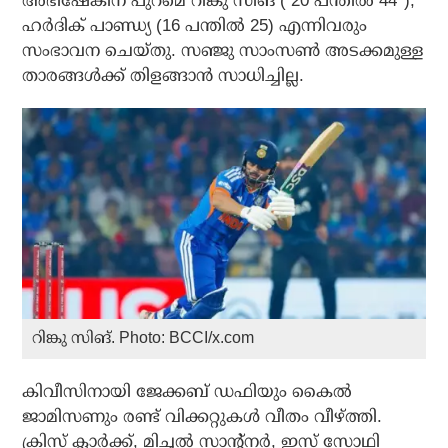
അഭിഷേകിന് പുറമെ റിങ്കു സിങ് ( 20 പന്തില്‍ 44*),
ഹര്‍ദിക് പാണ്ഡ്യ (16 പന്തില്‍ 25) എന്നിവരും
സംഭാവന ചെയ്തു. സഞ്ജു സാംസണ്‍ അടക്കമുള്ള
താരങ്ങള്‍ക്ക് തിളങ്ങാന്‍ സാധിച്ചില്ല.
റിങ്കു സിങ്. Photo: BCCI/x.com
കിവീസിനായി ജേക്കബ് ഡഫിയും കൈല്‍
ജാമിസണും രണ്ട് വിക്കറ്റുകള്‍ വീതം വീഴ്ത്തി.
ക്രിസ് ക്ലാര്‍ക്ക്, മിച്ചല്‍ സാന്റ്‌നര്‍, ഇസ് സോഥി