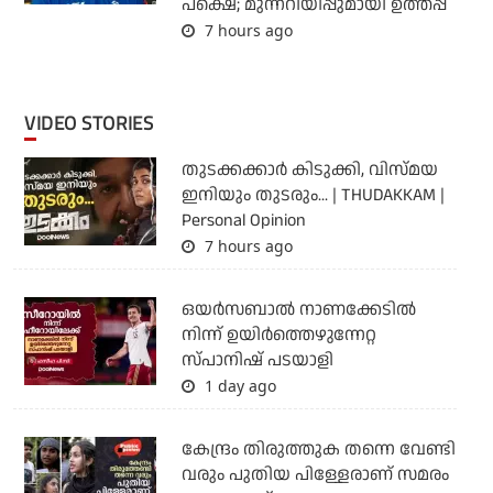
പക്ഷെ; മുന്നറിയിപ്പുമായി ഉത്തപ്പ
7 hours ago
VIDEO STORIES
തുടക്കക്കാര്‍ കിടുക്കി, വിസ്മയ
ഇനിയും തുടരും... | THUDAKKAM |
Personal Opinion
7 hours ago
ഒയര്‍സബാൽ നാണക്കേടിൽ
നിന്ന് ഉയിർത്തെഴുന്നേറ്റ
സ്പാനിഷ് പടയാളി
1 day ago
കേന്ദ്രം തിരുത്തുക തന്നെ വേണ്ടി
വരും പുതിയ പിള്ളേരാണ് സമരം