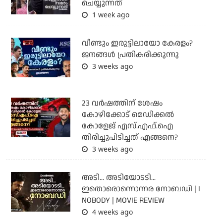
ചെയ്യുന്നത്
1 week ago
വീണ്ടും ഇരുട്ടിലായോ കേരളം?
ജനങ്ങൾ പ്രതികരിക്കുന്നു
3 weeks ago
23 വർഷത്തിന് ശേഷം
കോഴിക്കോട് മെഡിക്കൽ
കോളേജ് എസ്.എഫ്.ഐ
തിരിച്ചുപിടിച്ചത് എങ്ങനെ?
3 weeks ago
അടി... അടിയോടടി...
ഇതൊരൊന്നൊന്നര നോബഡി | I
NOBODY | MOVIE REVIEW
4 weeks ago