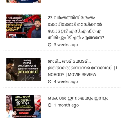
23 വർഷത്തിന് ശേഷം
കോഴിക്കോട് മെഡിക്കൽ
കോളേജ് എസ്.എഫ്.ഐ
തിരിച്ചുപിടിച്ചത് എങ്ങനെ?
3 weeks ago
അടി... അടിയോടടി...
ഇതൊരൊന്നൊന്നര നോബഡി | I
NOBODY | MOVIE REVIEW
4 weeks ago
ബംഗാള്‍ ഇന്നലെയും ഇന്നും
1 month ago