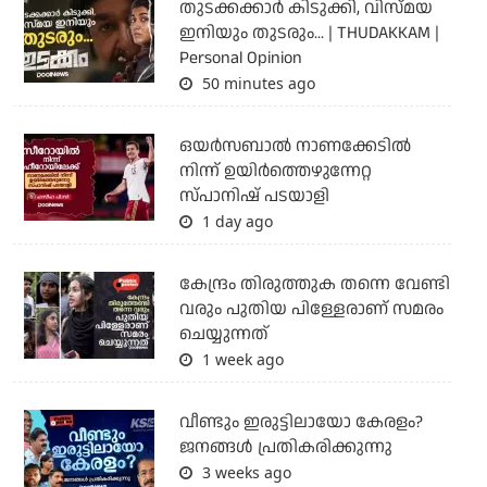
തുടക്കക്കാര്‍ കിടുക്കി, വിസ്മയ
ഇനിയും തുടരും... | THUDAKKAM |
Personal Opinion
50 minutes ago
ഒയര്‍സബാൽ നാണക്കേടിൽ
നിന്ന് ഉയിർത്തെഴുന്നേറ്റ
സ്പാനിഷ് പടയാളി
1 day ago
കേന്ദ്രം തിരുത്തുക തന്നെ വേണ്ടി
വരും പുതിയ പിള്ളേരാണ് സമരം
ചെയ്യുന്നത്
1 week ago
വീണ്ടും ഇരുട്ടിലായോ കേരളം?
ജനങ്ങൾ പ്രതികരിക്കുന്നു
3 weeks ago