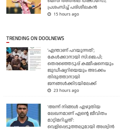
മെസി അതിലെ പിക്കാസോ;
പ്രശംസിച്ച് പരിശീലകന്‍
15 hours ago
TRENDING ON DOOLNEWS
'എന്താണ് പറയുന്നത്';
കേള്‍ക്കാനായി സി.ജെ.പി;
തെരഞ്ഞെടുപ്പ് കമ്മീഷനെയും
ജുഡീഷ്യറിയെയും അടക്കം
തിരുത്താനായി
ജനങ്ങള്‍ക്കിടയിലേക്ക്
23 hours ago
'അന്ന് നിങ്ങള്‍ എഴുതിയ
ലേഖനമാണ് എന്റെ ജീവിതം
മാറ്റിമറിച്ചത്':
വെളിപ്പെടുത്തലുമായി അശ്വിന്‍