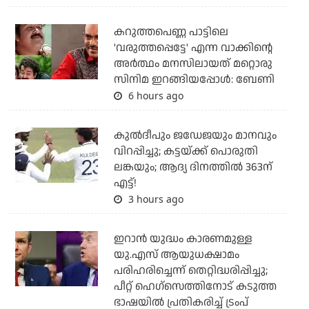
കറുത്തപെണ്ണ പാട്ടിലെ
'വരുത്തപ്പെട്ടേ' എന്ന വാക്കിന്റെ
അർത്ഥം മനസിലായത് മറ്റൊരു
സിനിമ ഇറങ്ങിയപ്പോൾ: ബേണി
6 hours ago
കുല്‍ദീപും ജഡേജയും മാനവും
വിറപ്പിച്ചു; കട്ടയ്ക്ക് പൊരുതി
ലങ്കയും; ആദ്യ ദിനത്തില്‍ 363ന്
എട്ട്!
3 hours ago
ഇറാന്‍ യുദ്ധം കാരണമുള്ള
യു.എസ് ആയുധക്ഷാമം
പരിഹരിച്ചെന്ന് തെറ്റിദ്ധരിപ്പിച്ചു;
പീറ്റ് ഹെഗ്‌സെത്തിനോട് കടുത്ത
ഭാഷയില്‍ പ്രതികരിച്ച് ട്രംപ്