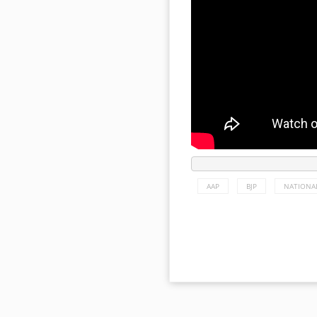
AAP
BJP
NATIONA