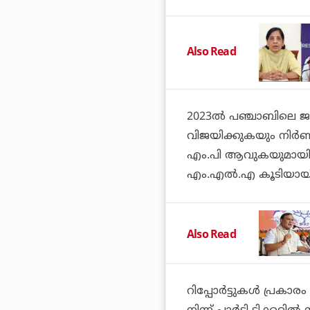
Also Read
2023ല്‍ പഞ്ചാബിലെ ജല
വിജയിക്കുകയും നിര്
എം.പി ആവുകയുമായിരുന
എം.എല്‍.എ കൂടിയായിരുന
Also Read
റിപ്പോര്‍ട്ടുകള്‍ പ്ര