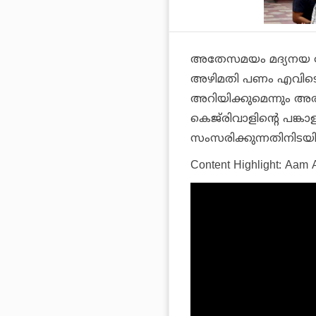
അതേസമയം മദ്യനയ കേ
അഴിമതി പണം എവിടെയ
അറിയിക്കുമെന്നും അരവ
കെജ്‌രിവാളിന്റെ പങ്ക
സംസരിക്കുന്നതിനിടയില
Content Highlight:
Aam A