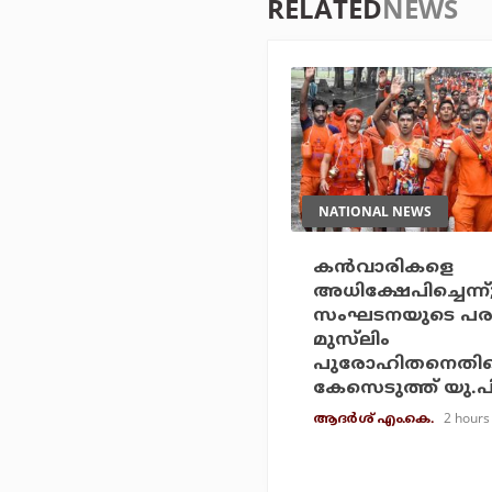
RELATED
NEWS
NATIONAL NEWS
കന്‍വാരികളെ
അധിക്ഷേപിച്ചെന്ന്;
സംഘടനയുടെ പരാ
മുസ്‌ലിം
പുരോഹിതനെതി
കേസെടുത്ത് യു.
2 hours
ആദർശ് എം.കെ.