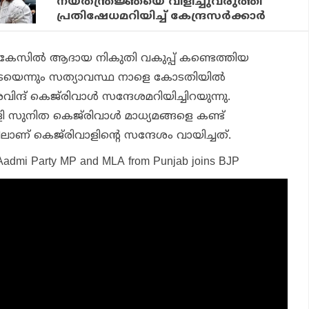
നയതന്ത്രജ്ഞയെ വിളിച്ചുവരുത്തി
പ്രതിഷേധമറിയിച്ച് കേന്ദ്രസര്‍ക്കാര്‍
സില്‍ ആദായ നികുതി വകുപ്പ് കണ്ടെത്തിയ
െന്നും സത്യാവസ്ഥ നാളെ കോടതിയില്‍
ിന്ദ് കെജ്‌രിവാൾ സന്ദേശമറിയിച്ചിറയുന്നു.
ാളി സുനിത കെജ്‌രിവാൾ മാധ്യമങ്ങളെ കണ്ട്
ാണ് കെജ്‌രിവാളിന്റെ സന്ദേശം വായിച്ചത്.
admi Party MP and MLA from Punjab joins BJP