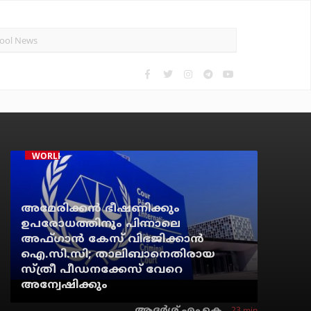
WORLD NEWS
അമേരിക്കന്‍ ഭീഷണിക്കും
ഉപരോധത്തിനും പിന്നാലെ
അഫ്ഗാന്‍ കേസ് വിഭജിക്കാന്‍
ഐ.സി.സി; താലിബാനെതിരായ
സ്ത്രീ പീഡനക്കേസ് വേറെ
അന്വേഷിക്കും
23 min
ആദർശ് എം.കെ.