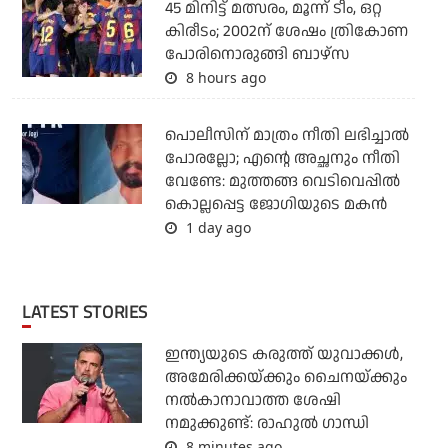
45 മിനിട്ട് മത്സരം, മൂന്ന് ടീം, ഒറ്റ
കിരീടം; 2002ന് ശേഷം ത്രികോണ
പോരിനൊരുങ്ങി ബാഴ്‌സ
8 hours ago
പൊലീസിന് മാത്രം നീതി ലഭിച്ചാല്‍
പോരല്ലോ; എന്റെ അച്ഛനും നീതി
വേണ്ടേ: മുത്തങ്ങ വെടിവെപ്പില്‍
കൊല്ലപ്പെട്ട ജോഗിയുടെ മകന്‍
1 day ago
LATEST STORIES
ഇന്ത്യയുടെ കരുത്ത് യുവാക്കള്‍,
അമേരിക്കയ്ക്കും ചൈനയ്ക്കും
നല്‍കാനാവാത്ത ശേഷി
നമുക്കുണ്ട്: രാഹുല്‍ ഗാന്ധി
8 minutes ago