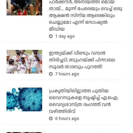
പാര്‍ക്കൗര്‍, അനിയത്തി മൊയ്
തായ്.... മൂന്ന് പേരെയും വെച്ച് ഒരു
ആക്ഷന്‍ സിനിമ ആരെങ്കിലും
ചെയ്യുമോ എന്ന് സോഷ്യല്‍
മീഡിയ
1 day ago
ഇന്ത്യയ്ക്ക് വീണ്ടും വമ്പന്‍
തിരിച്ചടി; ബുംറയ്ക്ക് പിന്നാലെ
സൂപ്പര്‍ താരവും പുറത്ത്!
7 hours ago
പ്രകൃതിയിലില്ലാത്ത പുതിയ
വൈറസുകളെ സൃഷ്ടിച്ച് എ.ഐ;
വൈദ്യശാസ്ത്ര രംഗത്ത് വന്‍
വഴിത്തിരിവ്
6 hours ago