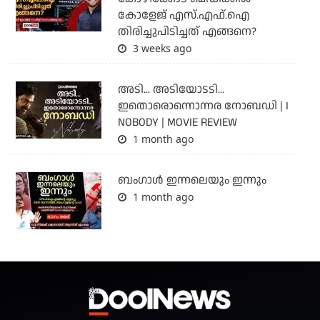
കോളേജ് എസ്.എഫ്.ഐ
തിരിച്ചുപിടിച്ചത് എങ്ങനെ?
3 weeks ago
അടി... അടിയോടടി...
ഇതൊരൊന്നൊന്നര നോബഡി | I
NOBODY | MOVIE REVIEW
1 month ago
ബംഗാള്‍ ഇന്നലെയും ഇന്നും
1 month ago