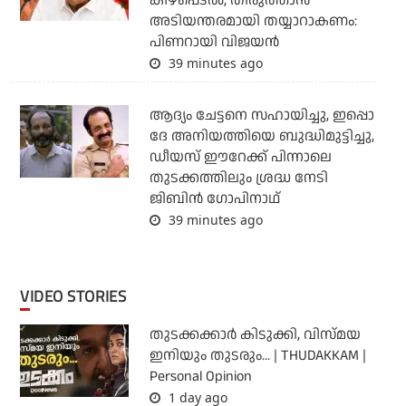
കീഴ്‌പ്പെടല്‍, തിരുത്താന്‍
അടിയന്തരമായി തയ്യാറാകണം:
പിണറായി വിജയന്‍
39 minutes ago
ആദ്യം ചേട്ടനെ സഹായിച്ചു, ഇപ്പൊ
ദേ അനിയത്തിയെ ബുദ്ധിമുട്ടിച്ചു,
ഡീയസ് ഈറേക്ക് പിന്നാലെ
തുടക്കത്തിലും ശ്രദ്ധ നേടി
ജിബിന്‍ ഗോപിനാഥ്
39 minutes ago
VIDEO STORIES
തുടക്കക്കാര്‍ കിടുക്കി, വിസ്മയ
ഇനിയും തുടരും... | THUDAKKAM |
Personal Opinion
1 day ago