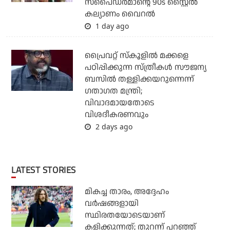
സ്‌പൈഡര്‍മാന്റെ 90s സ്റ്റൈല്‍
കല്യാണം വൈറല്‍
1 day ago
പ്രൈവറ്റ് സ്‌കൂളില്‍ മക്കളെ
പഠിപ്പിക്കുന്ന സ്ത്രീകള്‍ സൗജന്യ
ബസില്‍ തള്ളിക്കയറുന്നെന്ന്
ഗതാഗത മന്ത്രി;
വിവാദമായതോടെ
വിശദീകരണവും
2 days ago
LATEST STORIES
മികച്ച താരം, അദ്ദേഹം
വര്‍ഷങ്ങളായി
സ്ഥിരതയോടെയാണ്
കളിക്കുന്നത്; തുറന്ന് പറഞ്ഞ്