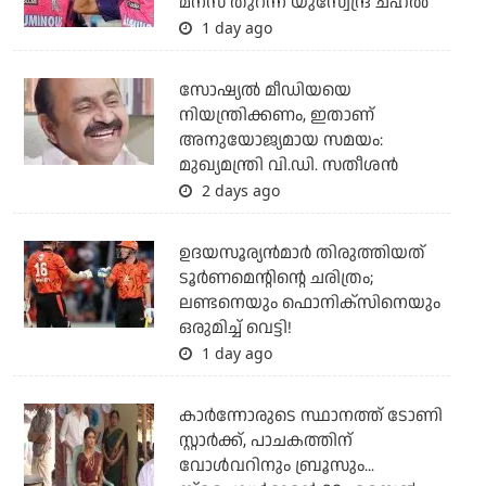
മനസ് തുറന്ന് യുസ്വേന്ദ്ര ചഹല്‍
1 day ago
സോഷ്യല്‍ മീഡിയയെ
നിയന്ത്രിക്കണം, ഇതാണ്
അനുയോജ്യമായ സമയം:
മുഖ്യമന്ത്രി വി.ഡി. സതീശന്‍
2 days ago
ഉദയസൂര്യന്‍മാര്‍ തിരുത്തിയത്
ടൂര്‍ണമെന്റിന്റെ ചരിത്രം;
ലണ്ടനെയും ഫൊനിക്‌സിനെയും
ഒരുമിച്ച് വെട്ടി!
1 day ago
കാര്‍ന്നോരുടെ സ്ഥാനത്ത് ടോണി
സ്റ്റാര്‍ക്ക്, പാചകത്തിന്
വോള്‍വറിനും ബ്രൂസും...