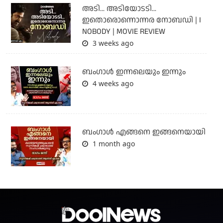
അടി... അടിയോടടി...
ഇതൊരൊന്നൊന്നര നോബഡി | I
NOBODY | MOVIE REVIEW
3 weeks ago
ബംഗാള്‍ ഇന്നലെയും ഇന്നും
4 weeks ago
ബം​ഗാൾ എങ്ങനെ ഇങ്ങനെയായി
1 month ago