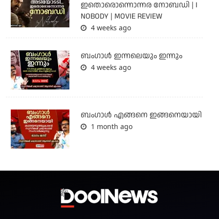
ഇതൊരൊന്നൊന്നര നോബഡി | I
NOBODY | MOVIE REVIEW
4 weeks ago
ബംഗാള്‍ ഇന്നലെയും ഇന്നും
4 weeks ago
ബം​ഗാൾ എങ്ങനെ ഇങ്ങനെയായി
1 month ago