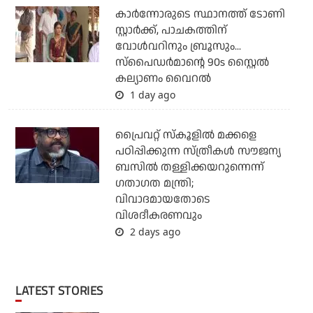
കാര്‍ന്നോരുടെ സ്ഥാനത്ത് ടോണി
സ്റ്റാര്‍ക്ക്, പാചകത്തിന്
വോള്‍വറിനും ബ്രൂസും...
സ്‌പൈഡര്‍മാന്റെ 90s സ്റ്റൈല്‍
കല്യാണം വൈറല്‍
1 day ago
പ്രൈവറ്റ് സ്‌കൂളില്‍ മക്കളെ
പഠിപ്പിക്കുന്ന സ്ത്രീകള്‍ സൗജന്യ
ബസില്‍ തള്ളിക്കയറുന്നെന്ന്
ഗതാഗത മന്ത്രി;
വിവാദമായതോടെ
വിശദീകരണവും
2 days ago
LATEST STORIES