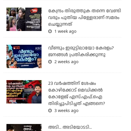
കേന്ദ്രം തിരുത്തുക തന്നെ വേണ്ടി
വരും പുതിയ പിള്ളേരാണ് സമരം
ചെയ്യുന്നത്
1 week ago
വീണ്ടും ഇരുട്ടിലായോ കേരളം?
ജനങ്ങൾ പ്രതികരിക്കുന്നു
2 weeks ago
23 വർഷത്തിന് ശേഷം
കോഴിക്കോട് മെഡിക്കൽ
കോളേജ് എസ്.എഫ്.ഐ
തിരിച്ചുപിടിച്ചത് എങ്ങനെ?
3 weeks ago
അടി... അടിയോടടി...