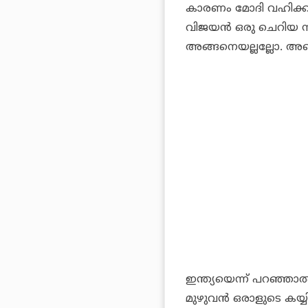
കാരണം മോദി വഹിക്ക
വിജയന്‍ ഒരു ചെറിയ സം
അങ്ങനെയല്ലല്ലോ. അണ്
ഇന്ത്യയെന്ന് പറഞ്ഞാല
മുഴുവന്‍ ഒരാളുടെ കയ്യ