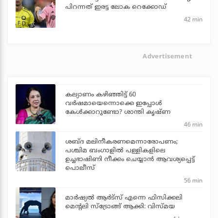
പിറന്നത് ഇരട്ട ലോക റെക്കോഡ്
42 min
Advertisement
കല്യാണം കഴിഞ്ഞിട്ട് 60
വർഷമായെന്നൊക്കെ ഇപ്പോൾ
കേൾക്കാറുണ്ടോ? ശാന്തി കൃഷ്ണ
46 min
ശബ്ദ മലിനീകരണമെന്നാരോപണം;
പശ്ചിമ ബംഗാളില്‍ പള്ളികളിലെ
ഉച്ചഭാഷിണി നീക്കം ചെയ്യാന്‍ ആവശ്യപ്പെട്ട്
പൊലീസ്
56 min
മാർഷ്യൽ ആർട്സ് എന്നെ ഫിസിക്കലി
മെന്റലി സ്ട്രോങ്ങ് ആക്കി: വിസ്മയ