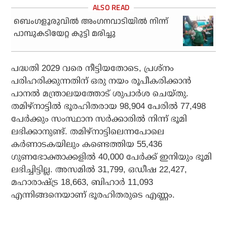
ബെംഗളൂരുവില്‍ അംഗനവാടിയില്‍ നിന്ന്
പാമ്പുകടിയേറ്റ കുട്ടി മരിച്ചു
പദ്ധതി 2029 വരെ നീട്ടിയതോടെ, പ്രശ്‌നം
പരിഹരിക്കുന്നതിന് ഒരു നയം രൂപീകരിക്കാൻ
പാനൽ മന്ത്രാലയത്തോട് ശുപാർശ ചെയ്തു.
തമിഴ്‌നാട്ടിൽ ഭൂരഹിതരായ 98,904 പേരിൽ 77,498
പേർക്കും സംസ്ഥാന സർക്കാരിൽ നിന്ന് ഭൂമി
ലഭിക്കാനുണ്ട്. തമിഴ്‌നാട്ടിലെന്നപോലെ
കർണാടകയിലും കണ്ടെത്തിയ 55,436
ഗുണഭോക്താക്കളിൽ 40,000 പേർക്ക് ഇനിയും ഭൂമി
ലഭിച്ചിട്ടില്ല. അസമിൽ 31,799, ഒഡീഷ 22,427,
മഹാരാഷ്ട്ര 18,663, ബിഹാർ 11,093
എന്നിങ്ങനെയാണ് ഭൂരഹിതരുടെ എണ്ണം.