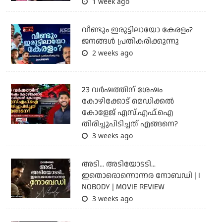
1 week ago
വീണ്ടും ഇരുട്ടിലായോ കേരളം?
ജനങ്ങൾ പ്രതികരിക്കുന്നു
2 weeks ago
23 വർഷത്തിന് ശേഷം
കോഴിക്കോട് മെഡിക്കൽ
കോളേജ് എസ്.എഫ്.ഐ
തിരിച്ചുപിടിച്ചത് എങ്ങനെ?
3 weeks ago
അടി... അടിയോടടി...
ഇതൊരൊന്നൊന്നര നോബഡി | I
NOBODY | MOVIE REVIEW
3 weeks ago