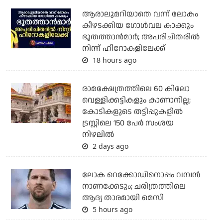
ആരാലുമറിയാതെ വന്ന് ലോകം
കീഴടക്കിയ ഗോള്‍വല കാക്കും
ഭൂതത്താന്‍മാര്‍; അപരിചിതരില്‍
നിന്ന് ഹീറോകളിലേക്ക്
18 hours ago
രാമക്ഷേത്രത്തിലെ 60 കിലോ
വെള്ളിക്കട്ടികളും കാണാനില്ല;
കോടികളുടെ തട്ടിപ്പുകളില്‍
ട്രസ്റ്റിലെ 150 പേര്‍ സംശയ
നിഴലില്‍
2 days ago
ലോക റെക്കോഡിനൊപ്പം വമ്പൻ
നാണക്കേടും; ചരിത്രത്തിലെ
ആദ്യ താരമായി മെസി
5 hours ago