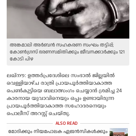
അങ്കമാലി അർബൻ സഹകരണ സംഘം തട്ടിപ്പ്‌;
കോൺഗ്രസ്‌ ഭരണസമിതിക്കും ജീവനക്കാർക്കും 121
കോടി പിഴ
ലഖ്‌നൗ: ഉത്തർപ്രദേശിലെ സംഭാൽ ജില്ലയിൽ
വെള്ളിയാഴ്ച രാത്രി പ്രായപൂർത്തിയാകാത്ത
പെൺകുട്ടിയെ ബലാത്സംഗം ചെയ്യാൻ ശ്രമിച്ച 24
കാരനായ യുവാവിനെയും ഒപ്പം ഉണ്ടായിരുന്ന
പ്രായപൂർത്തിയാകാത്ത സഹോദരനെയും
പൊലീസ് അറസ്റ്റ് ചെയ്തു.
മോദിക്കും നിയമപാലക ഏജൻസികൾക്കും