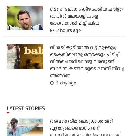
മെസി ലോകം കീഴടക്കിയ ചരിത്ര
രാവില്‍ മലയാളികളെ
കോരിത്തരിപ്പിച്ച് ഫിഫ
2 hours ago
വിശപ്പ് കൂടിയാല്‍ വട്ട് മൂക്കും;
കൈയിലൊരു തോക്കും പിടിച്ച്
വീല്‍ചെയറിലൊരു വരവുണ്ട്...
ബാലന്‍ കണ്ടവരുടെ മനസ് നിറച്ച
അമ്മാമ്മ
1 day ago
LATEST STORIES
അവനെ ടീമിലെടുക്കാത്തത്
എന്തുകൊണ്ടാണെന്ന്
മനസിലായില്ല; വിമര്‍ശനവുമായി