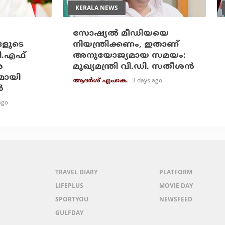
KERALA NEWS
സോഷ്യല്‍ മീഡിയയെ
ങളുടെ
നിയന്ത്രിക്കണം, ഇതാണ്
ി.എഫ്
അനുയോജ്യമായ സമയം:
െ
മുഖ്യമന്ത്രി വി.ഡി. സതീശന്‍
മായി
3 days ago
ആദർശ് എം.കെ.
‍
ago
TRAVEL DIARY
PLATFORM
LIFEPLUS
MOVIE DAY
SPORTYOU
NEWSFEED
GULFDAY