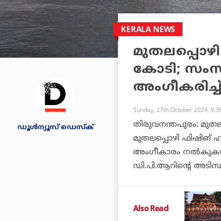
KERALA NEWS
മുതലപ്പൊഴി
കോടി; സംസ്
അംഗീകരിച്ച് 
Sunday, 27th October 2024, 9:
തിരുവനന്തപുരം: മുത
ഡൂള്‍ന്യൂസ് ഡെസ്‌ക്
മുതലപ്പൊഴി ഫിഷിങ് ഹാര
അംഗീകാരം നല്‍കുകയായി
ഡി.പി.ആറിന്റെ അടിസ്ഥ
Also Read