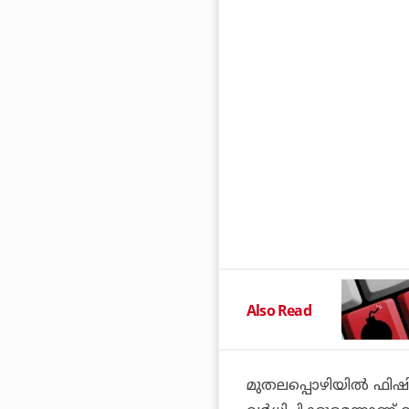
Also Read
മുതലപ്പൊഴിയില്‍ ഫിഷി