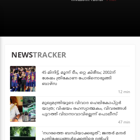
NEWS
TRACKER
45 മിനിട്ട്, മൂന്ന് ടീം, ഒറ്റ കിരീടം; 2002ന്
ശേഷം ത്രികോണ പോരിനൊരുങ്ങി
ബാഴ്‌സ
12 min
മുഖ്യമന്ത്രിയുടെ വിവാദ ഹെലികോപ്റ്റര്‍
യാത്ര; വിഷയം രഹസ്യാത്മകം, വിവരങ്ങള്‍
പുറത്ത് വിടാനാവാവില്ലെന്ന് പൊലീസ്
47 min
'നഗരത്തെ ബന്ധിയാക്കരുത്'; ജന്തര്‍ മന്ദര്‍
പ്രതിഷേധങ്ങള്‍ക്കെതിരെ ദല്‍ഹി