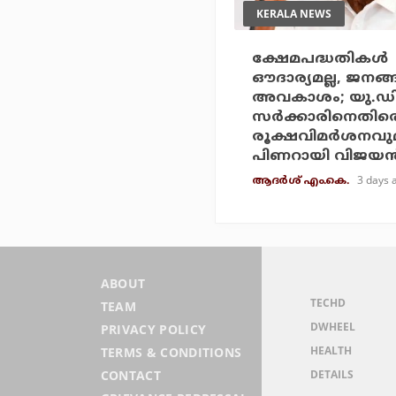
KERALA NEWS
ക്ഷേമപദ്ധതികള്‍
ഔദാര്യമല്ല, ജനങ്
അവകാശം; യു.ഡ
സര്‍ക്കാരിനെതിര
രൂക്ഷവിമര്‍ശനവു
പിണറായി വിജയന്
3 days 
ആദർശ് എം.കെ.
ABOUT
TECHD
TEAM
DWHEEL
PRIVACY POLICY
HEALTH
TERMS & CONDITIONS
DETAILS
CONTACT