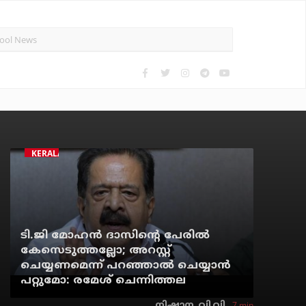
KERALA
ടി.ജി മോഹന്‍ ദാസിന്റെ പേരില്‍
കേസെടുത്തല്ലോ; അറസ്റ്റ്
ചെയ്യണമെന്ന് പറഞ്ഞാല്‍ ചെയ്യാന്‍
പറ്റുമോ: രമേശ് ചെന്നിത്തല
7 min
നിഷാന. വി.വി