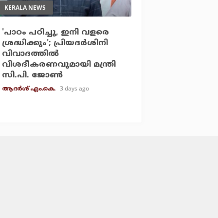
KERALA NEWS
'പാഠം പഠിച്ചു, ഇനി വളരെ
ശ്രദ്ധിക്കും'; പ്രിയദര്‍ശിനി
വിവാദത്തില്‍
വിശദീകരണവുമായി മന്ത്രി
സി.പി. ജോണ്‍
3 days ago
ആദർശ് എം.കെ.