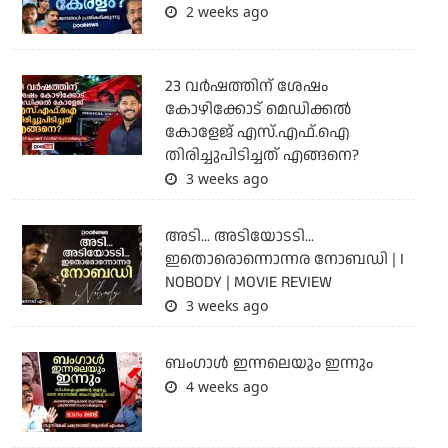
2 weeks ago
23 വർഷത്തിന് ശേഷം
കോഴിക്കോട് മെഡിക്കൽ
കോളേജ് എസ്.എഫ്.ഐ
തിരിച്ചുപിടിച്ചത് എങ്ങനെ?
3 weeks ago
അടി... അടിയോടടി...
ഇതൊരൊന്നൊന്നര നോബഡി | I
NOBODY | MOVIE REVIEW
3 weeks ago
ബംഗാള്‍ ഇന്നലെയും ഇന്നും
4 weeks ago