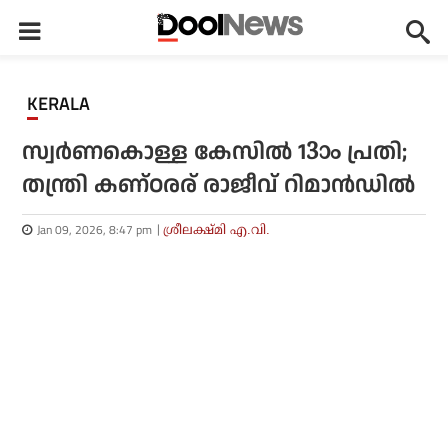
KERALA
സ്വർണകൊള്ള കേസിൽ 13ാം പ്രതി;
തന്ത്രി കണ്ഠരര് രാജീവ് റിമാൻഡിൽ
Jan 09, 2026, 8:47 pm
ശ്രീലക്ഷ്മി എ.വി.