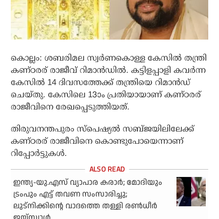
കൊല്ലം: ശബരിമല സ്വർണകൊള്ള കേസിൽ തന്ത്രി
കണ്ഠരര് രാജീവ് റിമാൻഡിൽ. കട്ടിളപ്പാളി കവർന്ന
കേസിൽ 14 ദിവസത്തേക്ക് തന്ത്രിയെ റിമാൻഡ്
ചെയ്തു. കേസിലെ 13ാം പ്രതിയായാണ് കണ്ഠരര്
രാജീവിനെ രേഖപ്പെടുത്തിയത്.
തിരുവനന്തപുരം സ്പെഷ്യൽ സബ്ജയിലിലേക്ക്
കണ്ഠരര് രാജീവിനെ കൊണ്ടുപോയെന്നാണ്
റിപ്പോർട്ടുകൾ.
ഇന്ത്യ-യു.എസ് വ്യാപാര കരാർ; മോദിയും
ട്രംപും എട്ട് തവണ സംസാരിച്ചു;
ലുട്നിക്കിന്റെ വാദത്തെ തള്ളി രൺധീർ
ജയ്‌സ്വാൾ