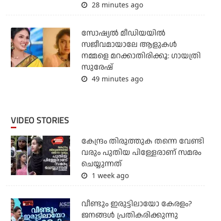
28 minutes ago
സോഷ്യൽ മീഡിയയിൽ
സജീവമായാലേ ആളുകൾ
നമ്മളെ മറക്കാതിരിക്കൂ: ഗായത്രി
സുരേഷ്
49 minutes ago
VIDEO STORIES
കേന്ദ്രം തിരുത്തുക തന്നെ വേണ്ടി
വരും പുതിയ പിള്ളേരാണ് സമരം
ചെയ്യുന്നത്
1 week ago
വീണ്ടും ഇരുട്ടിലായോ കേരളം?
ജനങ്ങൾ പ്രതികരിക്കുന്നു