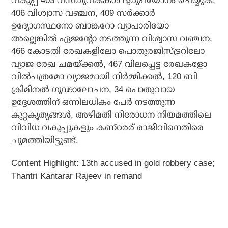
വകുപ്പ് 403 വസ്തുവകകൾ ദുരുപയോഗം ചെയ്യുക,
406 വിശ്വാസ വഞ്ചന, 409 സർക്കാർ
ഉദ്യോഗസ്ഥനോ ബാങ്കറോ വ്യാപാരിയോ
അല്ലെങ്കിൽ ഏജന്റോ നടത്തുന്ന വിശ്വാസ വഞ്ചന,
466 കോടതി രേഖകളിലോ പൊതുരജിസ്ട്രറിലോ
വ്യാജ രേഖ ചമയ്ക്കൽ, 467 വിലപ്പെട്ട രേഖകളോ
വിൽപത്രമോ വ്യാജമായി നിർമ്മിക്കൽ, 120 ബി
ക്രിമിനൽ ഗൂഢാലോചന, 34 പൊതുവായ
ഉദ്ദേശത്തിന് ഒന്നിലധികം പേർ നടത്തുന്ന
കുറ്റകൃത്യങ്ങൾ, അഴിമതി നിരോധന നിയമത്തിലെ
വിവിധ വകുപ്പുകളും കണ്ഠരര് രാജീവിനെതിരെ
ചുമത്തിയിട്ടുണ്ട്.
Content Highlight: 13th accused in gold robbery case;
Thantri Kantarar Rajeev in remand