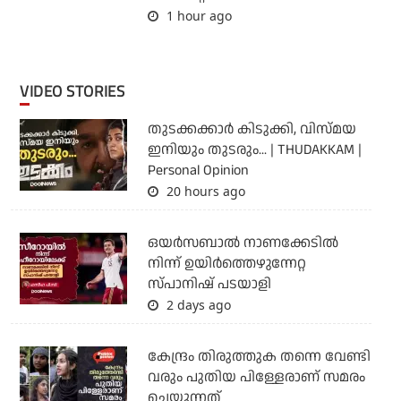
1 hour ago
VIDEO STORIES
തുടക്കക്കാര്‍ കിടുക്കി, വിസ്മയ
ഇനിയും തുടരും... | THUDAKKAM |
Personal Opinion
20 hours ago
ഒയര്‍സബാൽ നാണക്കേടിൽ
നിന്ന് ഉയിർത്തെഴുന്നേറ്റ
സ്പാനിഷ് പടയാളി
2 days ago
കേന്ദ്രം തിരുത്തുക തന്നെ വേണ്ടി
വരും പുതിയ പിള്ളേരാണ് സമരം
ചെയ്യുന്നത്