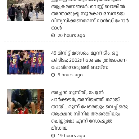
ആക്രമണങ്ങള്‍: വെസ്റ്റ് ബാങ്കില്‍
അന്താരാഷ്ട്ര സുരക്ഷാ സേനയെ
വിന്യസിക്കണമെന്ന് ലാന്‍ഡ് ഫോര്‍
ഓള്‍
20 hours ago
45 മിനിട്ട് മത്സരം, മൂന്ന് ടീം, ഒറ്റ
കിരീടം; 2002ന് ശേഷം ത്രികോണ
പോരിനൊരുങ്ങി ബാഴ്‌സ
3 hours ago
അച്ഛന്‍ ഗുസ്തി, ചേട്ടന്‍
പാര്‍ക്കൗര്‍, അനിയത്തി മൊയ്
തായ്.... മൂന്ന് പേരെയും വെച്ച് ഒരു
ആക്ഷന്‍ സിനിമ ആരെങ്കിലും
ചെയ്യുമോ എന്ന് സോഷ്യല്‍
മീഡിയ
19 hours ago