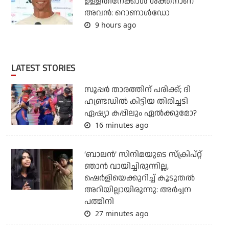
ഉള്ളതിനേക്കാള്‍ ശക്തനാണ്
അവന്‍: റൊണാള്‍ഡോ
9 hours ago
LATEST STORIES
സൂപ്പര്‍ താരത്തിന് പരിക്ക്; ദി
ഹണ്ട്രഡില്‍ കിട്ടിയ തിരിച്ചടി
ഏഷ്യാ കപ്പിലും ഏല്‍ക്കുമോ?
16 minutes ago
‘ബാലൻ’ സിനിമയുടെ സ്ക്രിപ്റ്റ്
ഞാൻ വായിച്ചിരുന്നില്ല,
ഷെർളിയെക്കുറിച്ച് കൂടുതൽ
അറിയില്ലായിരുന്നു: അർച്ചന
പത്മിനി
27 minutes ago