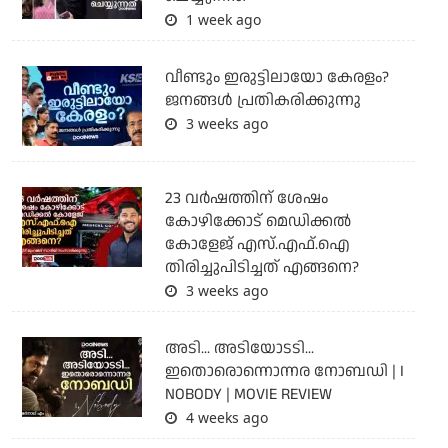
1 week ago
വീണ്ടും ഇരുട്ടിലായോ കേരളം?
ജനങ്ങൾ പ്രതികരിക്കുന്നു
3 weeks ago
23 വർഷത്തിന് ശേഷം
കോഴിക്കോട് മെഡിക്കൽ
കോളേജ് എസ്.എഫ്.ഐ
തിരിച്ചുപിടിച്ചത് എങ്ങനെ?
3 weeks ago
അടി... അടിയോടടി...
ഇതൊരൊന്നൊന്നര നോബഡി | I
NOBODY | MOVIE REVIEW
4 weeks ago