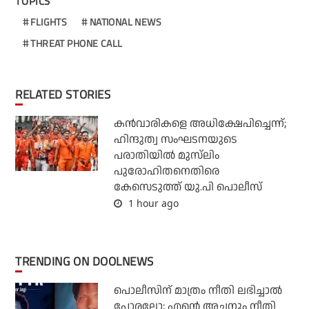
TOPICS
FLIGHTS
NATIONAL NEWS
THREAT PHONE CALL
RELATED STORIES
കന്‍വാരികളെ അധിക്ഷേപിച്ചെന്ന്;
ഹിന്ദുത്വ സംഘടനയുടെ
പരാതിയില്‍ മുസ്‌ലിം
പുരോഹിതനെതിരെ
കേസെടുത്ത് യു.പി പൊലീസ്
1 hour ago
TRENDING ON DOOLNEWS
പൊലീസിന് മാത്രം നീതി ലഭിച്ചാല്‍
പോരല്ലോ; എന്റെ അച്ഛനും നീതി